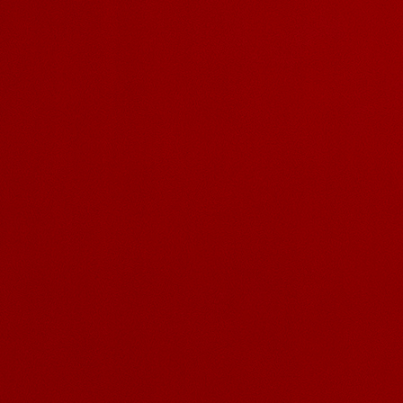
省文投集团党委理论学习中心组举
平生态文明思想专题学习会
2026-07-27