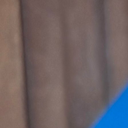
数智焕彩 文韵致远 浙文互联AI
2026-05-26
浙文互联在深圳文博会
Agentic AI体系
出“两个世界”营销新范
重在情绪共鸣与“被讨论