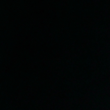
READ MORE