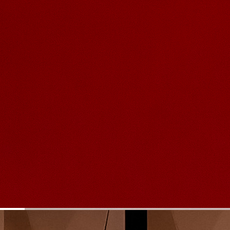
活动
2026-07-11
为庆祝建党105周年
学习教育走深走实，深
关重要论述，引导全体
作风，7月10日下午
党积极分子、优秀员工
馆开展以“追寻百年足迹