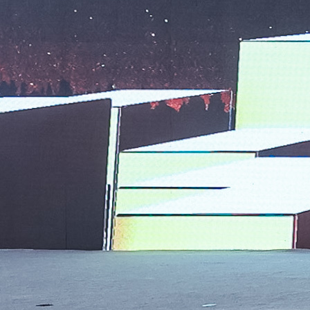
建设。浙文互联设分会
READ MORE