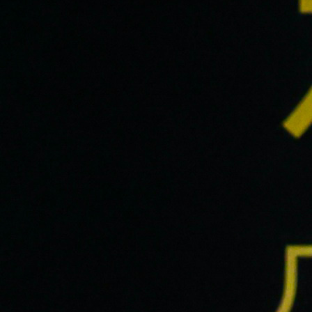
北京百孚思广告公司在20
三项大奖：东风风神L8
万座舱盲测”项目分获
公司同时获评“年度数
字营销领域的领先实力
READ MORE