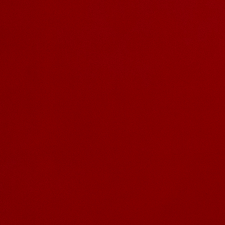
浙文互联：预计2026上半年扣非净利润
2026-07-15
7月14日，浙文互联（股
2026年半年度业绩预
互联主营业务上半年归母
7,200万元，较上年同期增
业务盈利水平实现显著
READ MORE