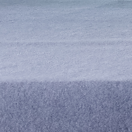
习近平党建思想，意义重大